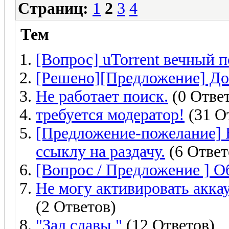
Страниц:
1
2
3
4
Тем
[Вопрос] uTorrent вечный п
[Решено][Предложение] До
Не работает поиск.
(0 Отве
требуется модератор!
(31 О
[Предложение-пожелание] В
ссыклу на раздачу.
(6 Ответ
[Вопрос / Предложение ] О
Не могу активировать аккау
(2 Ответов)
"Зал славы "
(12 Ответов)