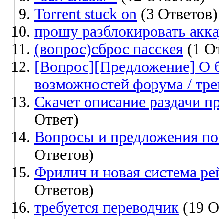
Torrent stuck on
(3 Ответов)
прошу разблокировать акка
(вопрос)сброс пасскея
(1 О
[Вопрос][Предложение] О 
возможностей форума / тре
Скачет описание раздачи п
Ответ)
Вопросы и предложения по 
Ответов)
Фрилич и новая система ре
Ответов)
требуется переводчик
(19 О