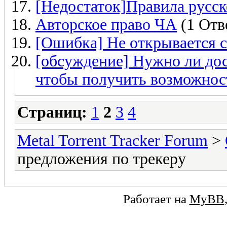
[Недостаток]Правила русск
Авторское право ЧА
(1 Отв
[Ошибка] Не открывается с
[обсуждение] Нужно ли до
чтобы получить возможнос
Страниц:
1
2
3
4
Metal Torrent Tracker Forum
>
предложения по трекеру
Работает на
MyBB