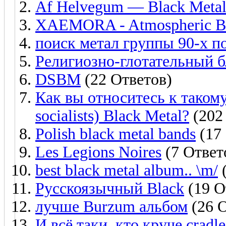
Af Helvegum — Black Metal
XAEMORA - Atmospheric Bl
поиск метал группы 90-х п
Религиозно-глотательный б
DSBM
(22 Ответов)
Как вы относитесь к такому
socialists) Black Metal?
(202
Polish black metal bands
(17
Les Legions Noires
(7 Ответ
best black metal album.. \m/
(
Русскоязычный Black
(19 О
лучше Burzum альбом
(26 О
И всё таки, кто круче cradle