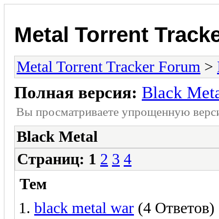
Metal Torrent Track
Metal Torrent Tracker Forum
>
Полная версия:
Black Met
Вы просматриваете yпpощеннyю веp
Black Metal
Страниц:
1
2
3
4
Тем
black metal war
(4 Ответов)