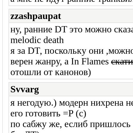
zzashpaupat
ну, ранние DT это можно сказа
melodic death
я за DT, поскольку они ,можно
верен жанру, а In Flames
скати
отошли от канонов)
Svvarg
я негодую.) модерн нихрена н
его готовить =P (с)
по сабжу же, еслиб пришлос