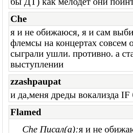
бы ДТ) как мелодет они поинт
Che
я и не обижаюся, я и сам выб
флемсы на концертах совсем о
сыграли ушли. противно. а ст
выступлении
zzashpaupat
и да,меня дреды вокализда IF 
Flamed
Che Писал(а):
я и не обижа