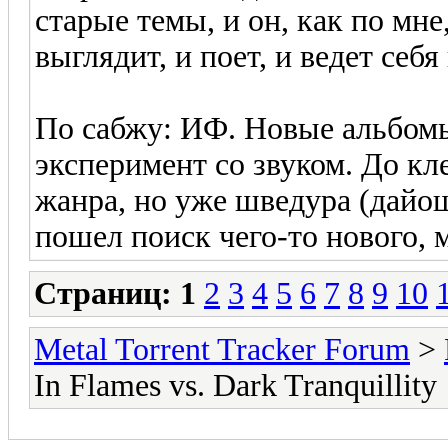
старые темы, и он, как по мне
выглядит, и поет, и ведет себя
По сабжу: ИФ. Новые альбомы
эксперимент со звуком. До кл
жанра, но уже шведура (дайош
пошел поиск чего-то нового, 
Страниц:
1
2
3
4
5
6
7
8
9
10
Metal Torrent Tracker Forum
>
In Flames vs. Dark Tranquillity