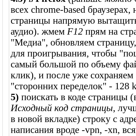
всех chrome-based браузерах, 
страницы напрямую вытащить
аудио). жмем
F12
прям на стр
"Медиа", обновляем страницу,
для проигрывания, чтобы "пош
самый большой по объему фай
клик), и после уже сохраняем
"сторонних переделок" - 128 k
5)
поискать в коде страницы 
Исходный код страницы
, луч
в новой вкладке) строку с ад
написания вроде -vpn, -xn, всяк