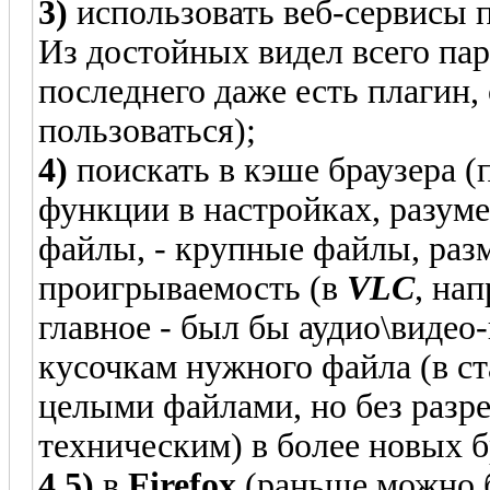
3)
использовать веб-сервисы п
Из достойных видел всего па
последнего даже есть плагин,
пользоваться);
4)
поискать в кэше браузера 
функции в настройках, разумее
файлы, - крупные файлы, ра
проигрываемость (в
VLC
, на
главное - был бы аудио\видео-
кусочкам нужного файла (в ст
целыми файлами, но без разр
техническим) в более новых б
4.5)
в
Firefox
(раньше можно б