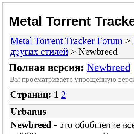
Metal Torrent Track
Metal Torrent Tracker Forum
>
других стилей
> Newbreed
Полная версия:
Newbreed
Вы просматриваете yпpощеннyю веp
Страниц:
1
2
Urbanus
Newbreed
- это обобщение вс