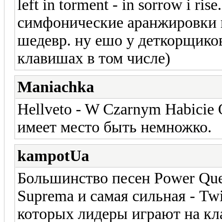
left in torment - in sorrow i r
симфонические аранжировки и 
шедевр. ну ешо у деткорщиков 
клавишах в том числе)
Maniachka
Hellveto - W Czarnym Habicie 
имеет место быть немножко.
kampotUa
Большинство песен Power Que
Suprema и самая сильная - Twi
которых лидеры играют на к