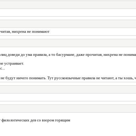
очитав, нихрена не понимают
иц доведи до ума правила, а то басурмане, даже прочитав, нихрена не поним
не устраивает.
...
 не будут ничего понимать. Тут русскоязычные правила не читают, а ты хошь,
у филологических дев со взором горящим