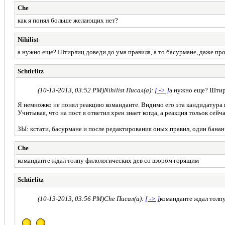
Che
как я понял больше желающих нет?
Nihilist
а нужно еще? Штирлиц доведи до ума правила, а то басурмане, даже пр
Schtirlitz
(10-13-2013, 03:52 PM)
Nihilist Писал(а):
[ -> ]
а нужно еще? Штирл
Я немножко не понял реакцию команданте. Видимо его эта кандидатура 
Учитывая, что на пост я ответил хрен знает когда, а реакция тольок сейчас
ЗЫ: кстати, басурмане и после редактирования оных правил, один банан
Che
команданте ждал толпу филологических дев со взором горящим
Schtirlitz
(10-13-2013, 03:56 PM)
Che Писал(а):
[ -> ]
команданте ждал толп