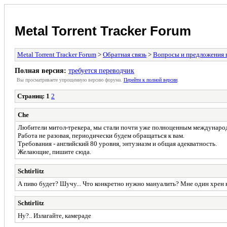
Metal Torrent Tracker Forum
Metal Torrent Tracker Forum
>
Обратная связь
>
Вопросы и предложения 
Полная версия:
требуется переводчик
Вы просматриваете yпpощеннyю веpсию форума.
Пеpейти к полной веpсии
.
Страниц:
1
2
Che
Любители митол-трекера, мы стали почти уже полноценным международн
Работа не разовая, периодически будем обращаться к вам.
Требования - английский 80 уровня, энтузиазм и общая адекватность.
Желающие, пишите сюда.
Schtirlitz
А пиво будет? Шучу... Что конкретно нужно мануалить? Мне один хрен н
Schtirlitz
Ну?.. Излагайте, камераде