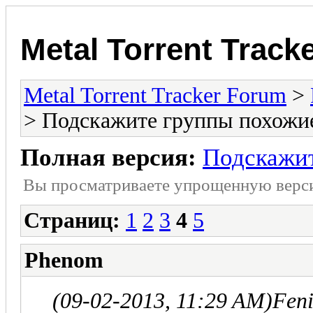
Metal Torrent Track
Metal Torrent Tracker Forum
>
> Подскажите группы похожие 
Полная версия:
Подскажит
Вы просматриваете yпpощеннyю веp
Страниц:
1
2
3
4
5
Phenom
(09-02-2013, 11:29 AM)
Fen