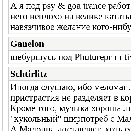
А я под psy & goa trance рабо
него неплохо на велике катать
навязчивое желание кого-нибу
Ganelon
шебуршусь под Phutureprimiti
Schtirlitz
Иногда слушаю, ибо меломан.
пристрастия не разделяет в ко
Кроме того, музыка хороша лю
"кукольный" ширпотреб с Ма
А Мадонна доставляет, хоть е