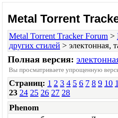
Metal Torrent Track
Metal Torrent Tracker Forum
>
других стилей
> электонная, 
Полная версия:
электонна
Вы просматриваете yпpощеннyю веp
Страниц:
1
2
3
4
5
6
7
8
9
10
23
24
25
26
27
28
Phenom