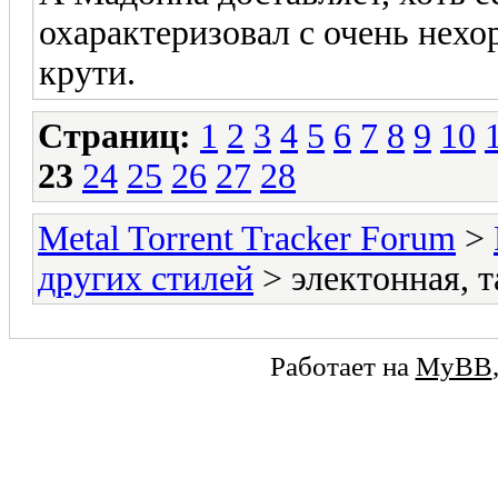
охарактеризовал с очень нехо
крути.
Страниц:
1
2
3
4
5
6
7
8
9
10
23
24
25
26
27
28
Metal Torrent Tracker Forum
>
других стилей
> электонная, 
Работает на
MyBB