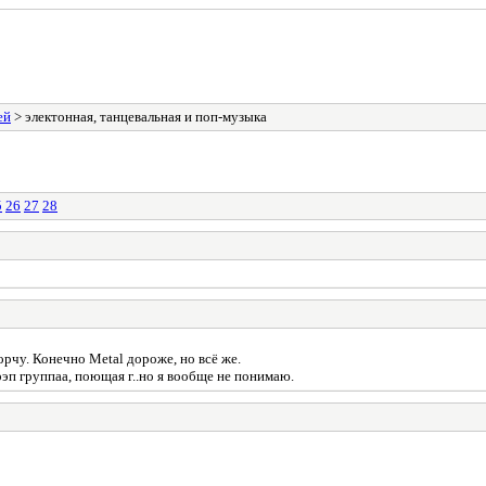
ей
> электонная, танцевальная и поп-музыка
5
26
27
28
орчу. Конечно Metal дороже, но всё же.
рэп группаа, поющая г..но я вообще не понимаю.