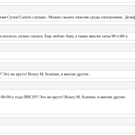
емя Crystal Castels слушаю.. Можно сказать тяжеляк среди электроники.. Дель
а неплохо, нужно сказать. Еще люблю Акву, а также многие хиты 90-х\80-х.
! Это же круто! Boney M, Scatman, и многие другие..
 80-90-у года DISCO!!! Это же круто! Boney M, Scatman, и многие другие..