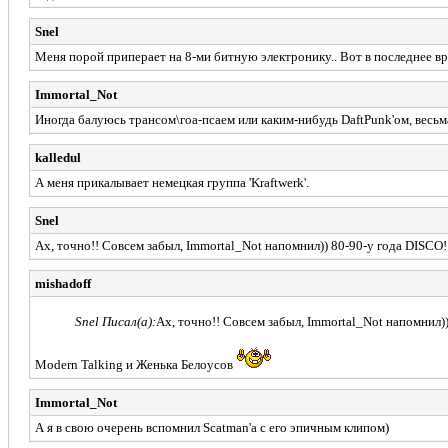
Snel
Меня порой приперает на 8-ми битную электронику.. Вот в последнее вр
Immortal_Not
Иногда балуюсь трансом\гоа-псаем или каким-нибудь DaftPunk'ом, весьм
kalledul
А меня прикалывает немецкая группа 'Kraftwerk'.
Snel
Ах, точно!! Совсем забыл, Immortal_Not напомнил)) 80-90-у года DISCO!!
mishadoff
Snel Писал(а):
Ах, точно!! Совсем забыл, Immortal_Not напомнил))
Modern Talking и Женька Белоусов
Immortal_Not
А я в свою очерень вспомнил Scatman'а с его эпичным клипом)