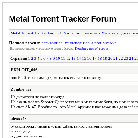
Metal Torrent Tracker Forum
Metal Torrent Tracker Forum
>
Разговоры о музыке
>
Музыка других стил
Полная версия:
электонная, танцевальная и поп-музыка
Вы просматриваете yпpощеннyю веpсию форума.
Пеpейти к полной веpсии
.
Страниц:
1
2
3
4
5
6
7
8
9
10
11
12
13
14
15
16
17
18
19
20
21
22
23
24
2
EXPLOIT_666
ronef666, тоже самое) даже на школьные то не хожу
Zombie_ice
На дискотеки не ходил никогда.
Но очень люблю Scooter. Да простят меня метальные боги, но я от него т
На счёт АК-47. Вообще то - это Metal-оружие и как такое имя дала себе 
alexxx43
русский рэп,грязный рус рэп....фаак вынос с автовыкидом
говнище це
нэд,митол-наше все