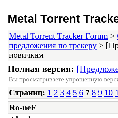
Metal Torrent Track
Metal Torrent Tracker Forum
>
предложения по трекеру
> [Пр
новичкам
Полная версия:
[Предложе
Вы просматриваете yпpощеннyю веp
Страниц:
1
2
3
4
5
6
7
8
9
10
Ro-neF