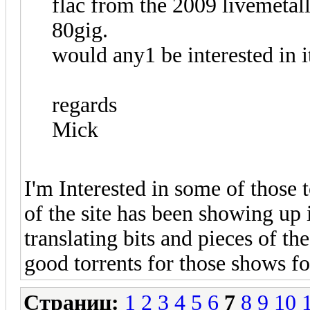
flac from the 2009 livemetall
80gig.
would any1 be interested in it
regards
Mick
I'm Interested in some of those t
of the site has been showing up 
translating bits and pieces of th
good torrents for those shows f
Страниц:
1
2
3
4
5
6
7
8
9
10