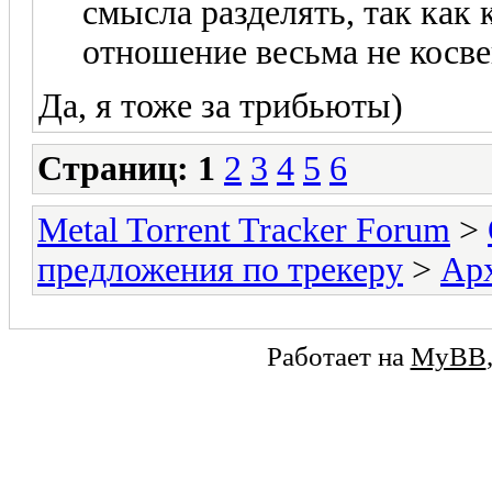
смысла разделять, так как
отношение весьма не косве
Да, я тоже за трибьюты)
Страниц:
1
2
3
4
5
6
Metal Torrent Tracker Forum
>
предложения по трекеру
>
Ар
Работает на
MyBB