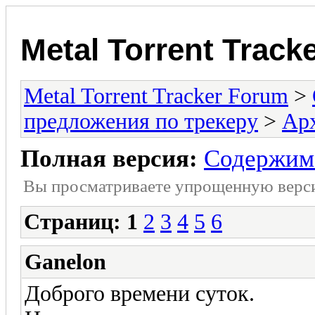
Metal Torrent Track
Metal Torrent Tracker Forum
>
предложения по трекеру
>
Ар
Полная версия:
Содержимо
Вы просматриваете yпpощеннyю веp
Страниц:
1
2
3
4
5
6
Ganelon
Доброго времени суток.