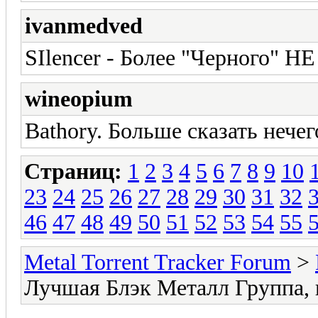
ivanmedved
SIlencer - Более "Черного" Н
wineopium
Bathory. Больше сказать нечег
Страниц:
1
2
3
4
5
6
7
8
9
10
23
24
25
26
27
28
29
30
31
32
46
47
48
49
50
51
52
53
54
55
Metal Torrent Tracker Forum
>
Лучшая Блэк Металл Группа,