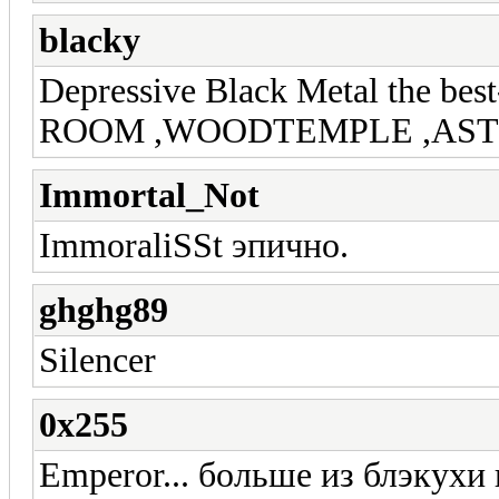
blacky
Depressive Black Metal the
ROOM ,WOODTEMPLE ,ASTRA
Immortal_Not
ImmoraliSSt эпично.
ghghg89
Silencer
0х255
Emperor... больше из блэкух