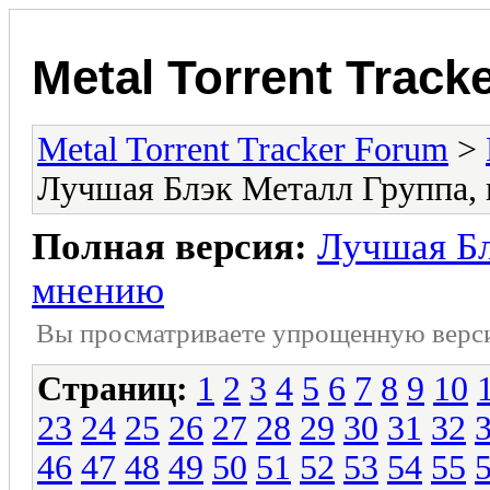
Metal Torrent Track
Metal Torrent Tracker Forum
>
Лучшая Блэк Металл Группа,
Полная версия:
Лучшая Бл
мнению
Вы просматриваете yпpощеннyю веp
Страниц:
1
2
3
4
5
6
7
8
9
10
23
24
25
26
27
28
29
30
31
32
46
47
48
49
50
51
52
53
54
55