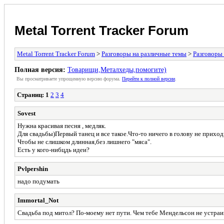
Metal Torrent Tracker Forum
Metal Torrent Tracker Forum
>
Разговоры на различные темы
>
Разговоры
Полная версия:
Товарищи,Металхеды,помогите)
Вы просматриваете yпpощеннyю веpсию форума.
Пеpейти к полной веpсии
.
Страниц:
1
2
3
4
Sovest
Нужна красивая песня , медляк.
Для свадьбы)Первый танец и все такое.Что-то ничего в голову не приход
Чтобы не слишком длинная,без лишнего "мяса".
Есть у кого-нибцдь идеи?
Pvlpershin
надо подумать
Immortal_Not
Свадьба под митол? По-моему нет пути. Чем тебе Мендельсон не устраив