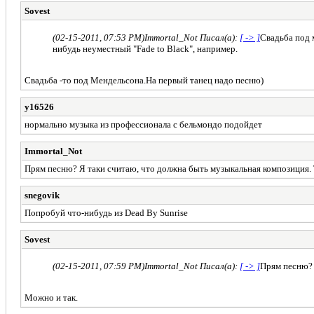
Sovest
(02-15-2011, 07:53 PM)
Immortal_Not Писал(а):
[ -> ]
Свадьба под 
нибудь неуместный "Fade to Black", например.
Свадьба -то под Мендельсона.На первый танец надо песню)
y16526
нормально музыка из профессионала с бельмондо подойдет
Immortal_Not
Прям песню? Я таки считаю, что должна быть музыкальная композиция. 
snegovik
Попробуй что-нибудь из Dead By Sunrise
Sovest
(02-15-2011, 07:59 PM)
Immortal_Not Писал(а):
[ -> ]
Прям песню? 
Можно и так.