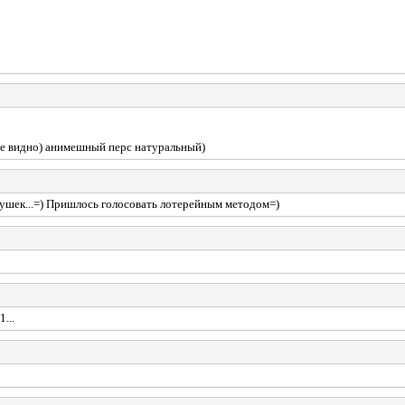
и не видно) анимешный перс натуральный)
евушек...=) Пришлось голосовать лотерейным методом=)
...