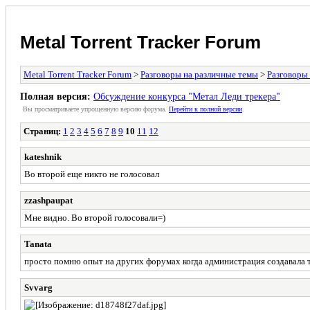
Metal Torrent Tracker Forum
Metal Torrent Tracker Forum
>
Разговоры на различные темы
>
Разговоры
Полная версия:
Обсуждение конкурса "Метал Леди трекера"
Вы просматриваете yпpощеннyю веpсию форума.
Пеpейти к полной веpсии
.
Страниц:
1
2
3
4
5
6
7
8
9
10
11
12
kateshnik
Во второй еще никто не голосовал
zzashpaupat
Мне видно. Во второй голосовали=)
Tanata
просто помню опыт на других форумах когда администрация создавала те
Svvarg