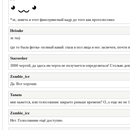
◕ ‿‿ ◕
*эх, заметь я этот фансервисный кадр до того как проголосовал
Heisuke
эх ты)
где то была фотка- полный кавай. глаза в пол лица и нос засвечен, почт
Starseeker
3000 чертей, да здесь ни черта не получается определиться! Столько д
Zombie_ice
Да. Все хороши.
Tanata
мне кажется, или голосование закрыто раньше времени? О_о еще же не 11
Zombie_ice
Нет. Голосование ещё доступно.