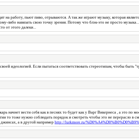
т на работу, пьют пиво, отрываются. А так же играют музыку, которая являетс
му-либо навязать свою точку зрения. Потому что блэк-это не просто музыка...
о от этого далеки...
 своей идеологией. Если пытаться соответствовать стереотипам, чтобы быть "
экарь начнет вести себя как в песнях то будет как у Варг Викернесa , а это по
лигии то тоже нужно соблюдать порядок и смотреть чтобы это не перерасло в с
 джинсах, а в другой например
http://lurkmore.ru/%D0%A4%D0%B0%D0%B9%