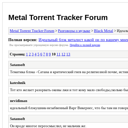
Metal Torrent Tracker Forum
Metal Torrent Tracker Forum
>
Разговоры о музыке
>
Black Metal
> Идеаль
Полная версия:
Идеальный блэк металист какой он по вашему мне
Вы просматриваете yпpощеннyю веpсию форума.
Пеpейти к полной веpсии
.
Страниц:
1
2
3
4
5
6
7
8
9
10
11
12
13
Satansoft
Тематика блэка - Сатана и критический гнев на религиозной почве, истин
kateshnik
Тот кто желает разорвать оковы лжи и тот кому мало свободы,сколько бы
nevidiman
идеальный блэкушник-незабвенный Варг Викернес, что бы там ни говори
Satansoft
Он вроде многое переосмыслил, не мальчик же.