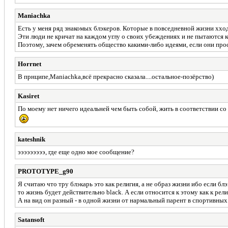
Maniachka
Есть у меня ряд знакомых блэкеров. Которые в повседневной жизни хходя
Эти люди не кричат на каждом углу о своих убеждениях и не пытаются ко
Поэтому, зачем обременять общество какими-либо идеями, если они прост
Horrnet
В прнципе,Maniachka,всё прекрасно сказала....остальное-позёрство)
Kasiret
По моему нет ничего идеальней чем быть собой, жить в соответствии со
kateshnik
эээээээээ, где еще одно мое сообщение?
PROTOTYPE_g90
Я считаю что тру блэкарь это как религия, а не образ жизни ибо если бл
то жизнь будет действительно black. А если относится к этому как к ре
А на вид он разный - в одной жизни от нармальный парент в спортивных
Satansoft