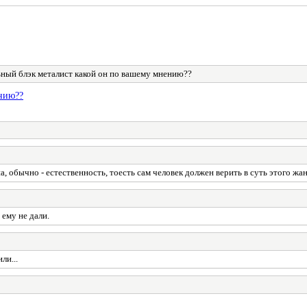
ный блэк металист какой он по вашему мнению??
нию??
а, обычно - естественность, тоесть сам человек должен верить в суть этого жа
 ему не дали.
ли...