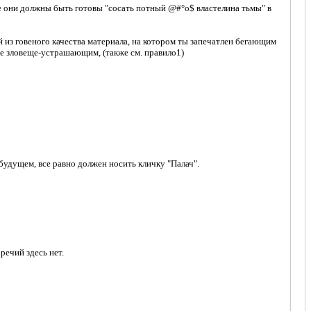
се они должны быть готовы "сосать потный @#°о$ властелина тьмы" в
 из говеного качества материала, на котором ты запечатлен бегающим
не зловеще-устрашающим, (также см. правило1)
удущем, все равно должен носить кличку "Палач".
речий здесь нет.