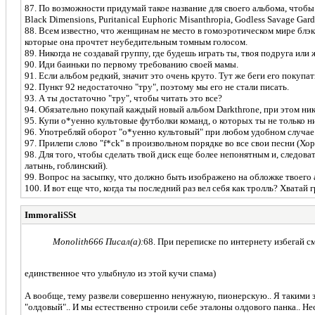
87. По возможности придумай такое название для своего альбома, чтобы
Black Dimensions, Puritanical Euphoric Misanthropia, Godless Savage Gar
88. Всем известно, что женщинам не место в гомоэротическом мире блэк-
которые она прочтет неубедительным томным голосом.
89. Hикогда не создавай группу, где будешь играть ты, твоя подруга или 
90. Иди баиньки по первому требованию своей мамы.
91. Если альбом редкий, значит это очень круто. Тут же беги его покупат
92. Пункт 92 недостаточно "тру", поэтому мы его не стали писать.
93. А ты достаточно "тру", чтобы читать это все?
94. Обязательно покупай каждый новый альбом Darkthrone, при этом ник
95. Купи о*уенно культовые футболки команд, о которых ты не только ни 
96. Употребляй оборот "о*уенно культовый" при любом удобном случае
97. Прилепи слово "f*ck" в произвольном порядке во все свои песни (Хор
98. Для того, чтобы сделать твой диск еще более непонятным и, следова
латынь, гоблинский).
99. Вопрос на засыпку, что должно быть изображено на обложке твоего а
100. И вот еще что, когда ты последний раз вел себя как тролль? Хватай 
ImmoraliSSt
Monolith666 Писал(а):
68. При переписке по интернету избегай с
единственное что улыбнуло из этой кучи спама)
А вообще, тему развели совершенно ненужную, пионерскую.. Я такими за
"олдовый".. И мы естественно строили себе эталоны олдового панка.. Н