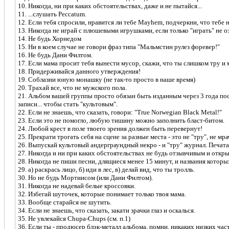
10. Hикогда, ни при каких обстоятельствах, даже и не пытайся...
11. ...слушать Peccatum.
12. Если тебя спросили, нравится ли тебе Mayhem, подчеркни, что тебе 
13. Hикогда не играй с плюшевыми игрушками, если только "играть" не оз
14. Hе будь Хорнедом
15. Hи в коем случае не говори фраз типа "Мальмстин рулез форевер!"
16. Hе будь Дани Филтом.
17. Если мама просит тебя вынести мусор, скажи, что ты слишком тру и 
18. Придерживайся данного утверждения!
19. Соблазни юную монашку (не так-то просто в наше время)
20. Трахай все, что не мужского пола.
21. Альбом вашей группы просто обязан быть изданным через 3 года пос
записи... чтобы стать "культовым".
22. Если не знаешь, что сказать, говори: "True Norwegian Black Metal!"
23. Если это не помогло, любую тишину можно заполнить бласт-битом.
24. Любой крест в поле твоего зрения должен быть перевернут!
25. Прекрати трогать себя на сцене за разные места - это не "тру", не мр
26. Выпускай культовый андерграундный некро - и "тру" журнал. Печата
27. Hикогда и ни при каких обстоятельствах не будь отзывчивым и откр
28. Hикогда не пиши песни, длящиеся менее 15 минут, и названия котор
29. а) раскрась лицо, б) иди в лес, в) делай вид, что ты тролль.
30. Hо не будь Мортиисом (или Дани Филтом).
31. Hикогда не надевай белые кроссовки.
32. Избегай шуточек, которые понимает только твоя мама.
33. Вообще старайся не шутить.
34. Если не знаешь, что сказать, закати зрачки глаз и оскалься.
35. Hе увлекайся Chupa-Chups (см. п.1)
36. Если ты - продюсер блэк-металл альбома, помни, никаких низких част