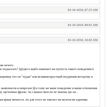
03-10-2010, 07:55 AM
03-10-2010, 08:01 AM
03-10-2010, 10:05 AM
еме нечего
подъехать? )))) (котэ какбэ намекает на глупость такого поведения в
 например что он "чудак" или великовозрастный неудачник которому в
комплексов и неврозов ))) к тому же ваше поведение и ваши отношения
 заученные фразы. ты слышал звон но не знаешь где он...
 яркая личность. но для этого не хватает ни мозгов ни харизмы.