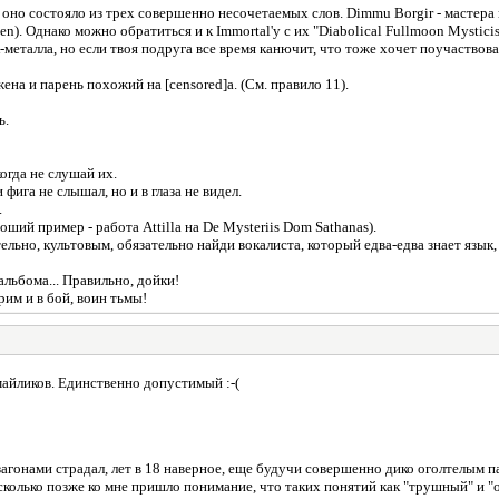
 оно состояло из трех совершенно несочетаемых слов. Dimmu Borgir - мастера 
den). Однако можно обратиться и к Immortal'y с их "Diabolical Fullmoon Mystici
металла, но если твоя подруга все время канючит, что тоже хочет поучаствова
жена и парень похожий на [censored]а. (См. правило 11).
ь.
огда не слушай их.
фига не слышал, но и в глаза не видел.
.
оший пример - работа Attilla на De Mysteriis Dom Sathanas).
тельно, культовым, обязательно найди вокалиста, который едва-едва знает язы
льбома... Правильно, дойки!
грим и в бой, воин тьмы!
майликов. Единственно допустимый :-(
гонами страдал, лет в 18 наверное, еще будучи совершенно дико оголтелым па
есколько позже ко мне пришло понимание, что таких понятий как "трушный" и "