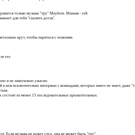
нравится только музыка "тру" Mayhem. Маньяк - гей.
начает для тебя "спалить дотла".
металльно крут, чтобы париться с помоями.
ле его
ачно и не замогильно ужасно.
й в нем исключительно интервью с командами, которых никто не знает, даже "т
ытым.
ых состоят из менее 15 последовательных прилагательных.
от. Если музыка не режет слух, она не может быть "тру".