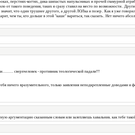
юроках, перстнях-когтях, дика шипастых напульсниках и прочей гламурной атриб
ротило от такого поведения, таких я сразу ставил на место по возможности.. Др
начит, что один трушнее другого, а другой ЛОЛка и позер.. Как я уже говорил,
шарит, чем ты, кто дольше в этой "каше" вариться, так сказать.. Нет ничего абс
......... сверхчеловек - противник теологической падали!!!
т тебя ничего вразумительного, только заявления неподкрепленные доводами и ф
атную аргументацию сказанным словам или залепляешь хавальник. как тебе тако