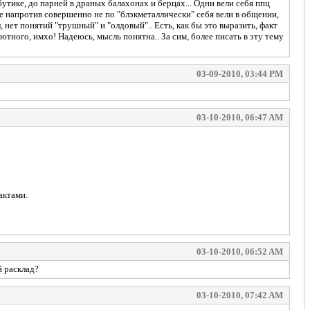
утике, до парней в драных балахонах и берцах... Одни вели себя ппц
угие напротив совершенно не по "блэкметаллически" себя вели в общении,
 нет понятий "трушный" и "олдовый".. Есть, как бы это выразить, факт
олютного, имхо! Надеюсь, мысль понятна.. За сим, более писать в эту тему
03-09-2010, 03:44 PM
03-10-2010, 06:47 AM
актами.
03-10-2010, 06:52 AM
й расклад?
03-10-2010, 07:42 AM