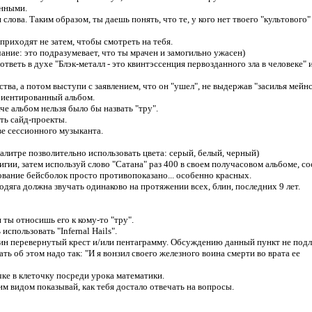
онными.
слова. Таким образом, ты даешь понять, что те, у кого нет твоего "культового"
 приходят не затем, чтобы смотреть на тебя.
ние: это подразумевает, что ты мрачен и замогильно ужасен)
 ответь в духе "Блэк-металл - это квинтэссенция первозданного зла в человеке" 
ва, а потом выступи с заявлением, что он "ушел", не выдержав "засилья мейнс
риентированный альбом.
аче альбом нельзя было бы назвать "тру".
ть сайд-проекты.
ве сессионного музыканта.
палитре позволительно использовать цвета: серый, белый, черный)
игии, затем используй слово "Сатана" раз 400 в своем получасовом альбоме, с
зование бейсболок просто противопоказано... особенно красных.
бодяга должна звучать одинаково на протяжении всех, блин, последних 9 лет.
 ты относишь его к кому-то "тру".
спользовать "Infernal Hails".
ин перевернутый крест и/или пентаграмму. Обсуждению данный пункт не подл
ать об этом надо так: "И я вонзил своего железного воина смерти во врата ее
чке в клеточку посреди урока математики.
им видом показывай, как тебя достало отвечать на вопросы.