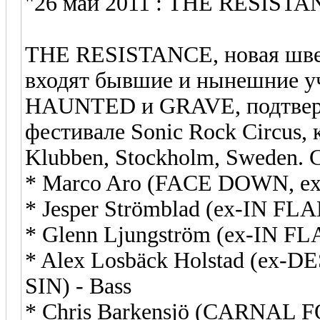
"26 май 2011 : THE RESISTAN
THE RESISTANCE, новая шведс
входят бывшие и нынешние 
HAUNTED и GRAVE, подтверд
фестивале Sonic Rock Circus, 
Klubben, Stockholm, Sweden.
* Marco Aro (FACE DOWN, e
* Jesper Strömblad (ex-IN F
* Glenn Ljungström (ex-IN 
* Alex Losbäck Holstad (e
SIN) - Bass
* Chris Barkensjö (CARNAL 