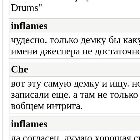
Drums"
inflames
чудесно. только демку бы как
имени джеспера не достаточно
Che
вот эту самую демку и ищу. но
записали еще. а там не тольк
вобщем интрига.
inflames
да согласен. думаю хорошая с