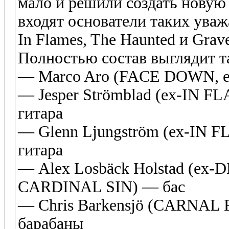
мало и решили создать новую 
входят основатели таких ува
In Flames, The Haunted и Grav
Полностью состав выглядит т
— Marco Aro (FACE DOWN, 
— Jesper Strömblad (ex-IN
гитара
— Glenn Ljungström (ex-I
гитара
— Alex Losbäck Holstad (e
CARDINAL SIN) — бас
— Chris Barkensjö (CARNAL
барабаны