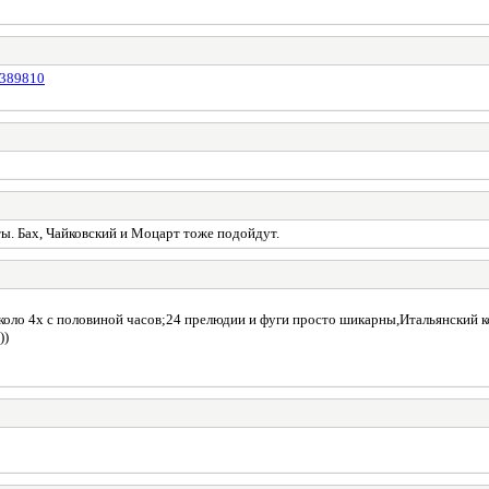
=3389810
ты. Бах, Чайковский и Моцарт тоже подойдут.
около 4х с половиной часов;24 прелюдии и фуги просто шикарны,Итальянский ко
))