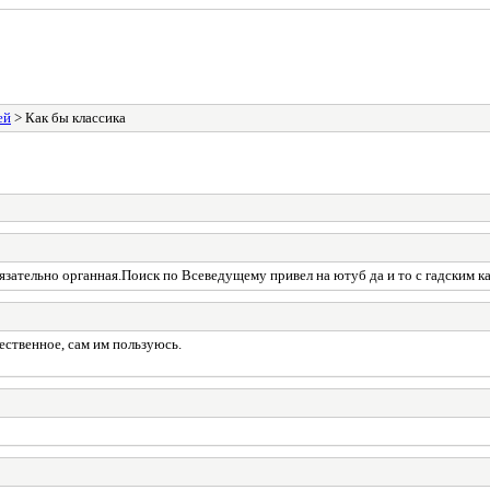
ей
> Как бы классика
бязательно органная.Поиск по Всеведущему привел на ютуб да и то с гадским 
ественное, сам им пользуюсь.