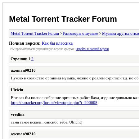
Metal Torrent Tracker Forum
Metal Torrent Tracker Forum
>
Разговоры о музыке
>
Музыка других стил
Полная версия:
Как бы классика
Вы просматриваете yпpощеннyю веpсию форума.
Пеpейти к полной веpсии
.
Страниц:
1
2
axeman90210
Нужно в хозяйство органная музыка, можно с роялем скрипкой т.д. но о
Ulricht
Вот как бы полное собрание органных работ Баха, издание довольно кач
http://rutracker.org/forum/viewtopic.php?t=296608
vredina
сама такое искала...сапсибо тебе, Ulricht)
axeman90210