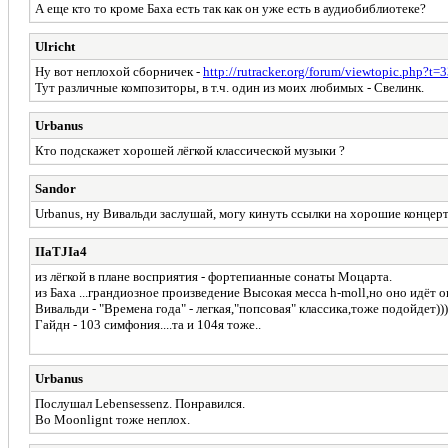
А еще кто то кроме Баха есть так как он уже есть в аудиобиблиотеке?
Ulricht
Ну вот неплохой сборничек -
http://rutracker.org/forum/viewtopic.php?t
Тут различные композиторы, в т.ч. один из моих любимых - Свелинк.
Urbanus
Кто подскажет хорошей лёгкой классической музыки ?
Sandor
Urbanus, ну Вивальди заслушай, могу кинуть ссылки на хорошие концер
IIaTJIa4
из лёгкой в плане восприятия - фортепианные сонаты Моцарта.
из Баха ...грандиозное произведение Высокая месса h-moll,но оно идёт 
Вивальди - "Времена года" - легкая,"попсовая" классика,тоже подойдет)))
Гайдн - 103 симфония....та и 104я тоже..
Urbanus
Послушал Lebensessenz. Понравился.
Bo Moonlignt тоже неплох.