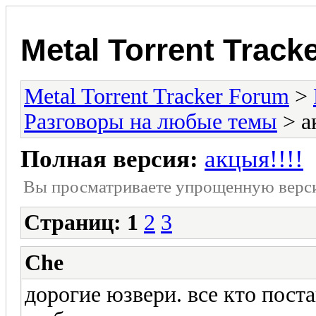
Metal Torrent Track
Metal Torrent Tracker Forum
>
Разговоры на любые темы
> а
Полная версия:
акцыя!!!!
Вы просматриваете yпpощеннyю веp
Страниц:
1
2
3
Che
дорогие юзвери. все кто пост