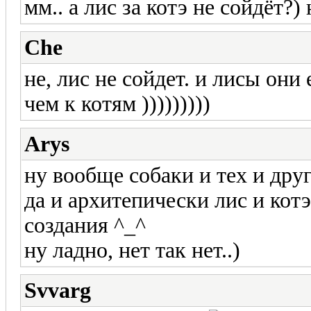
мм.. а лис за котэ не сойдёт?)
Che
не, лис не сойдет. и лисы он
чем к котям )))))))))
Arys
ну вообще собаки и тех и дру
да и архитепически лис и котэ
создания ^_^
ну ладно, нет так нет..)
Svvarg