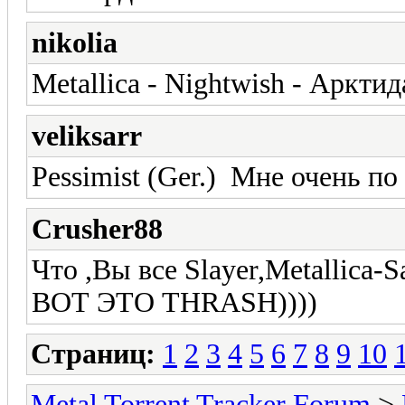
nikolia
Metallica - Nightwish - Аркти
veliksarr
Pessimist (Ger.) Мне очень по 
Crusher88
Что ,Вы все Slayer,Metallica-S
ВОТ ЭТО THRASH))))
Страниц:
1
2
3
4
5
6
7
8
9
10
Metal Torrent Tracker Forum
>