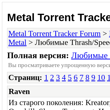
Metal Torrent Track
Metal Torrent Tracker Forum
>
Metal
> Любимые Thrash/Spee
Полная версия:
Любимые T
Вы просматриваете yпpощеннyю веp
Страниц:
1
2
3
4
5
6
7
8
9
10
Raven
Из старого поколения: Kreator