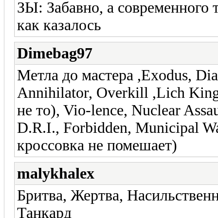
ЗЫ: Забавно, а современного т
как казалось
Dimebag97
Метла до мастера ,Exodus, Di
Annihilator, Overkill ,Lich Ki
не то), Vio-lence, Nuclear Assa
D.R.I., Forbidden, Municipal W
кроссовка не помешает)
malykhalex
Бритва, Жертва, Насильственн
Танкард