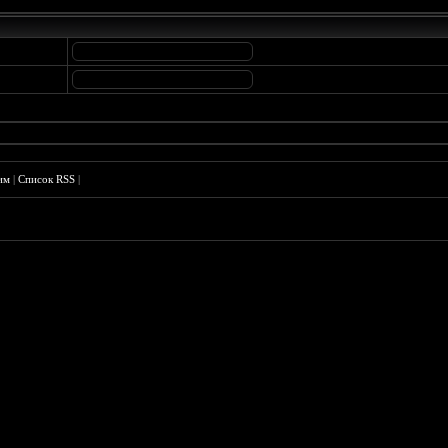
им
|
Список RSS
|