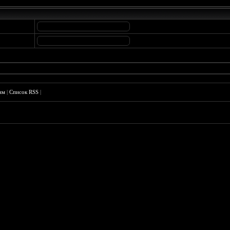
им
|
Список RSS
|