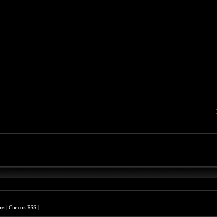
им
|
Список RSS
|