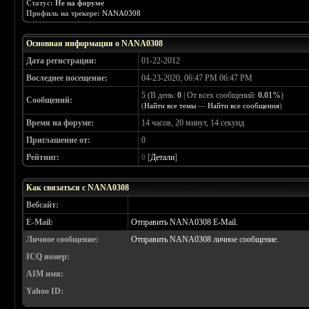
Статус:
Не на форуме
Профиль на трекере:
NANA0308
Основная информация о NANA0308
Дата регистрации:
01-22-2012
Воследнее посещение:
04-23-2020, 06:47 PM 06:47 PM
5 (В день:
0
| От всех сообщений:
0.01%
)
Сообщений:
(
Найти все темы
—
Найти все сообщения
)
Время на форуме:
14 часов, 20 минут, 14 секунд
Приглашение от:
0
Рейтинг:
0
[
Детали
]
Как связаться с NANA0308
Вебсайт:
E-Mail:
Отправить NANA0308 E-Mail.
Личное сообщение:
Отправить NANA0308 личное сообщение.
ICQ номер:
AIM имя:
Yahoo ID: