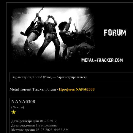
Здравствуйте, Гость! (
Вход
—
Зарегистрироваться
)
Metal Torrent Tracker Forum
›
Профиль NANA0308
NANA0308
(Newbie)
Дата регистрации:
01-22-2012
Дата рождения:
Не определено
Местное время:
08-07-2026, 04:52 AM