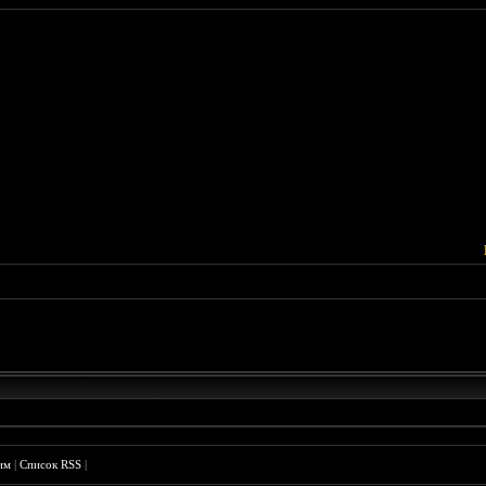
им
|
Список RSS
|