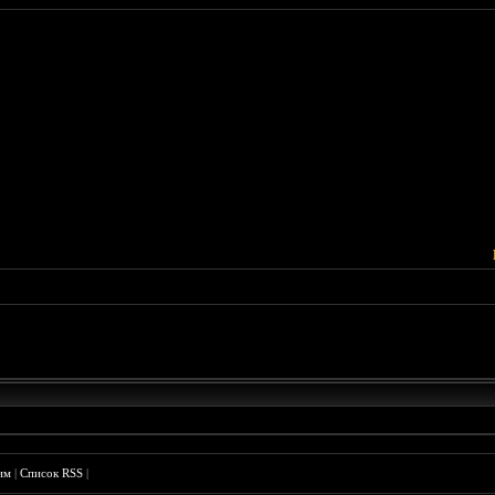
им
|
Список RSS
|