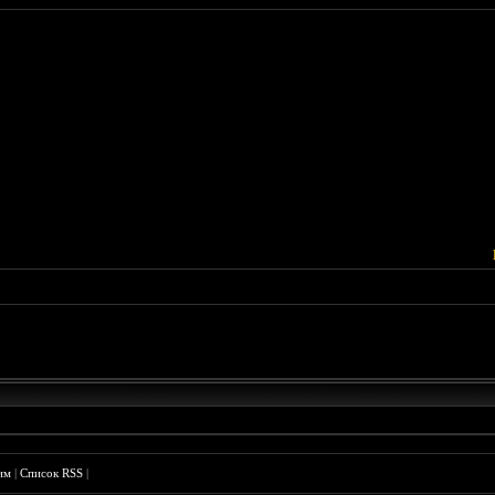
им
|
Список RSS
|