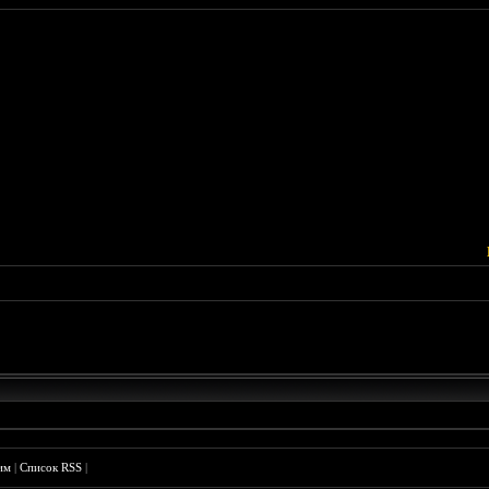
им
|
Список RSS
|