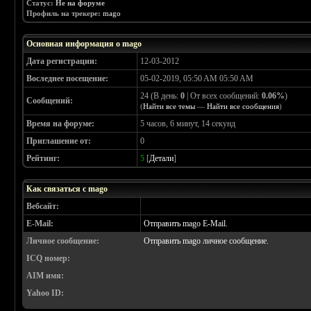
Статус:
Не на форуме
Профиль на трекере:
mago
Основная информация о mago
Дата регистрации:
12-03-2012
Воследнее посещение:
05-02-2019, 05:50 AM 05:50 AM
24 (В день:
0
| От всех сообщений:
0.06%
)
Сообщений:
(
Найти все темы
—
Найти все сообщения
)
Время на форуме:
5 часов, 6 минут, 14 секунд
Приглашение от:
0
Рейтинг:
5
[
Детали
]
Как связаться с mago
Вебсайт:
E-Mail:
Отправить mago E-Mail.
Личное сообщение:
Отправить mago личное сообщение.
ICQ номер:
AIM имя:
Yahoo ID: