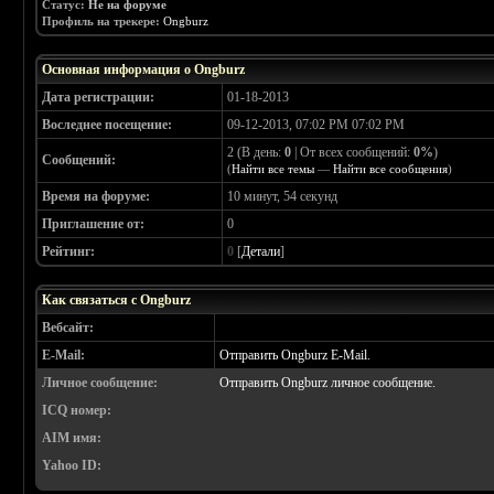
Статус:
Не на форуме
Профиль на трекере:
Ongburz
Основная информация о Ongburz
Дата регистрации:
01-18-2013
Воследнее посещение:
09-12-2013, 07:02 PM 07:02 PM
2 (В день:
0
| От всех сообщений:
0%
)
Сообщений:
(
Найти все темы
—
Найти все сообщения
)
Время на форуме:
10 минут, 54 секунд
Приглашение от:
0
Рейтинг:
0
[
Детали
]
Как связаться с Ongburz
Вебсайт:
E-Mail:
Отправить Ongburz E-Mail.
Личное сообщение:
Отправить Ongburz личное сообщение.
ICQ номер:
AIM имя:
Yahoo ID: