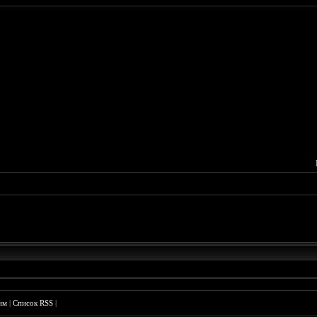
им
|
Список RSS
|