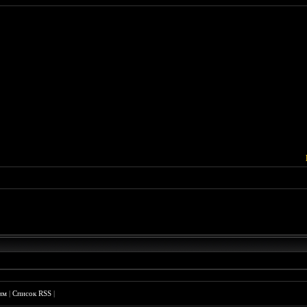
им
|
Список RSS
|