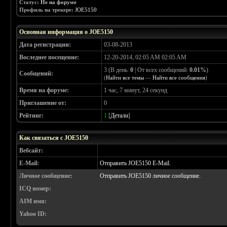
Статус:
Не на форуме
Профиль на трекере:
JOE5150
Основная информация о JOE5150
Дата регистрации:
03-08-2013
Воследнее посещение:
12-20-2014, 02:05 AM 02:05 AM
3 (В день:
0
| От всех сообщений:
0.01%
)
Сообщений:
(
Найти все темы
—
Найти все сообщения
)
Время на форуме:
1 час, 7 минут, 24 секунд
Приглашение от:
0
Рейтинг:
1
[
Детали
]
Как связаться с JOE5150
Вебсайт:
E-Mail:
Отправить JOE5150 E-Mail.
Личное сообщение:
Отправить JOE5150 личное сообщение.
ICQ номер:
AIM имя:
Yahoo ID: