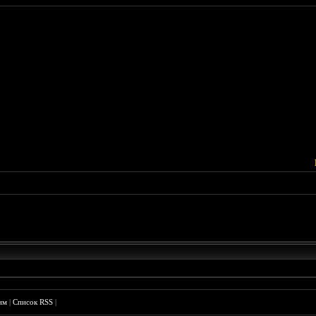
им
|
Список RSS
|