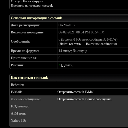
Статус:
Не на форуме
Профиль на трекере:
caccauk
Основная информация о caccauk
Дата регистрации:
06-28-2013
Воследнее посещение:
06-02-2021, 08:54 PM 08:54 PM
6 (В день:
0
| От всех сообщений:
0.01%
)
Сообщений:
(
Найти все темы
—
Найти все сообщения
)
Время на форуме:
14 минут, 54 секунд
Приглашение от:
0
Рейтинг:
3
[
Детали
]
Как связаться с caccauk
Вебсайт:
E-Mail:
Отправить caccauk E-Mail.
Личное сообщение:
Отправить caccauk личное сообщение.
ICQ номер:
AIM имя:
Yahoo ID: