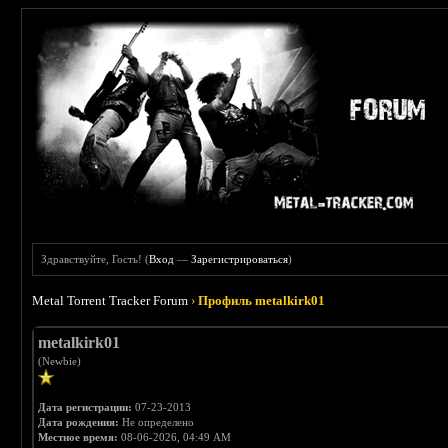
Здравствуйте, Гость! (
Вход
—
Зарегистрироваться
)
Metal Torrent Tracker Forum
›
Профиль metalkirk01
metalkirk01
(Newbie)
Дата регистрации:
07-23-2013
Дата рождения:
Не определено
Местное время:
08-06-2026, 04:49 AM