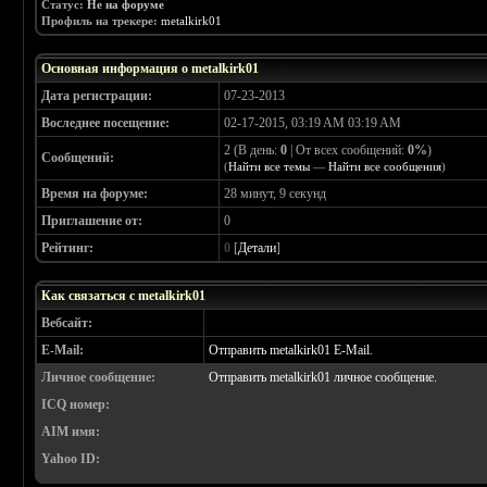
Статус:
Не на форуме
Профиль на трекере:
metalkirk01
Основная информация о metalkirk01
Дата регистрации:
07-23-2013
Воследнее посещение:
02-17-2015, 03:19 AM 03:19 AM
2 (В день:
0
| От всех сообщений:
0%
)
Сообщений:
(
Найти все темы
—
Найти все сообщения
)
Время на форуме:
28 минут, 9 секунд
Приглашение от:
0
Рейтинг:
0
[
Детали
]
Как связаться с metalkirk01
Вебсайт:
E-Mail:
Отправить metalkirk01 E-Mail.
Личное сообщение:
Отправить metalkirk01 личное сообщение.
ICQ номер:
AIM имя:
Yahoo ID: