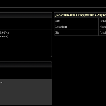
Дополнительная информация о Angin
Sex:
Fema
Location:
Nethe
0.01%
)
Bio:
Alcoh
бщения
)
ие.