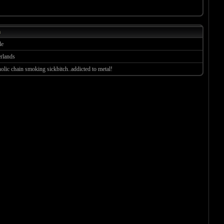
a
le
rlands
olic chain smoking sickbitch..addicted to metal!