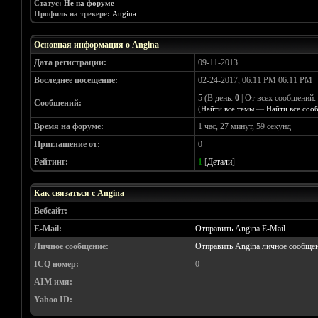
Статус:
Не на форуме
Профиль на трекере:
Angina
Основная информация о Angina
Дата регистрации:
09-11-2013
Воследнее посещение:
02-24-2017, 06:11 PM 06:11 PM
5 (В день:
0
| От всех сообщений:
Сообщений:
(
Найти все темы
—
Найти все соо
Время на форуме:
1 час, 27 минут, 59 секунд
Приглашение от:
0
Рейтинг:
1
[
Детали
]
Как связаться с Angina
Вебсайт:
E-Mail:
Отправить Angina E-Mail.
Личное сообщение:
Отправить Angina личное сообщен
ICQ номер:
0
AIM имя:
Yahoo ID: