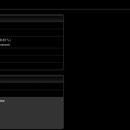
0.01%
)
бщения
)
ние.