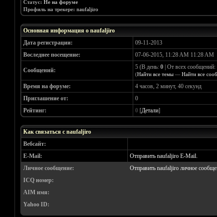
Статус:
Не на форуме
Профиль на трекере:
naufaljiro
Основная информация о naufaljiro
Дата регистрации:
09-11-2013
Воследнее посещение:
07-06-2015, 11:28 AM 11:28 AM
5 (В день:
0
| От всех сообщений:
Сообщений:
(
Найти все темы
—
Найти все соо
Время на форуме:
4 часов, 2 минут, 40 секунд
Приглашение от:
0
Рейтинг:
0
[
Детали
]
Как связаться с naufaljiro
Вебсайт:
E-Mail:
Отправить naufaljiro E-Mail.
Личное сообщение:
Отправить naufaljiro личное сообще
ICQ номер:
AIM имя:
Yahoo ID: