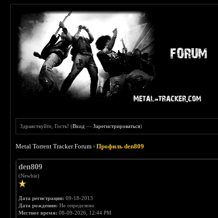
Здравствуйте, Гость! (
Вход
—
Зарегистрироваться
)
Metal Torrent Tracker Forum
›
Профиль den809
den809
(Newbie)
Дата регистрации:
09-18-2013
Дата рождения:
Не определено
Местное время:
08-09-2026, 12:44 PM