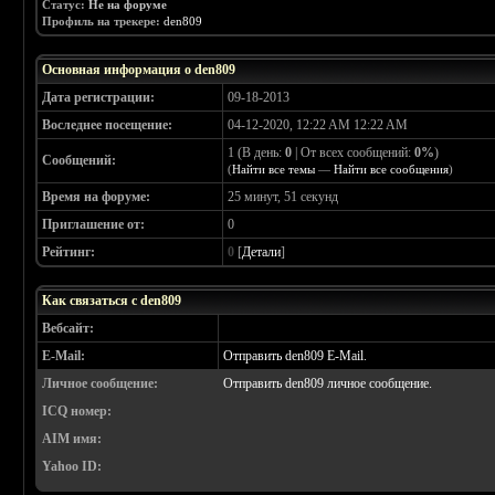
Статус:
Не на форуме
Профиль на трекере:
den809
Основная информация о den809
Дата регистрации:
09-18-2013
Воследнее посещение:
04-12-2020, 12:22 AM 12:22 AM
1 (В день:
0
| От всех сообщений:
0%
)
Сообщений:
(
Найти все темы
—
Найти все сообщения
)
Время на форуме:
25 минут, 51 секунд
Приглашение от:
0
Рейтинг:
0
[
Детали
]
Как связаться с den809
Вебсайт:
E-Mail:
Отправить den809 E-Mail.
Личное сообщение:
Отправить den809 личное сообщение.
ICQ номер:
AIM имя:
Yahoo ID: