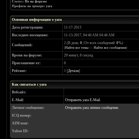
Статус:
Не на форуме
Профиль на трекере:
yara
Основная информация о yara
Дата регистрации:
11-17-2013
Воследнее посещение:
11-13-2017, 04:46 AM 04:46 AM
2 (В день:
0
| От всех сообщений:
0%
)
Сообщений:
(
Найти все темы
—
Найти все сообщения
)
Время на форуме:
29 минут, 8 секунд
Приглашение от:
0
Рейтинг:
0
[
Детали
]
Как связаться с yara
Вебсайт:
E-Mail:
Отправить yara E-Mail.
Личное сообщение:
Отправить yara личное сообщение.
ICQ номер:
AIM имя:
Yahoo ID: