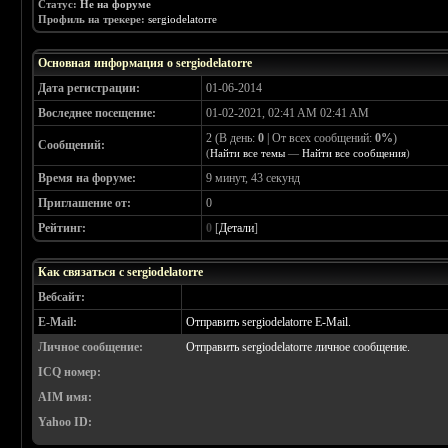
Статус:
Не на форуме
Профиль на трекере:
sergiodelatorre
Основная информация о sergiodelatorre
Дата регистрации:
01-06-2014
Воследнее посещение:
01-02-2021, 02:41 AM 02:41 AM
2 (В день:
0
| От всех сообщений:
0%
)
Сообщений:
(
Найти все темы
—
Найти все сообщения
)
Время на форуме:
9 минут, 43 секунд
Приглашение от:
0
Рейтинг:
0
[
Детали
]
Как связаться с sergiodelatorre
Вебсайт:
E-Mail:
Отправить sergiodelatorre E-Mail.
Личное сообщение:
Отправить sergiodelatorre личное сообщение.
ICQ номер:
AIM имя:
Yahoo ID: