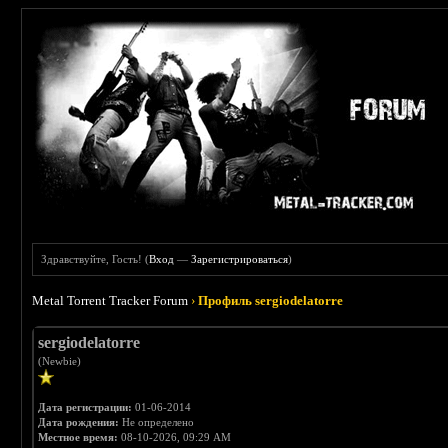
Здравствуйте, Гость! (
Вход
—
Зарегистрироваться
)
Metal Torrent Tracker Forum
›
Профиль sergiodelatorre
sergiodelatorre
(Newbie)
Дата регистрации:
01-06-2014
Дата рождения:
Не определено
Местное время:
08-10-2026, 09:29 AM