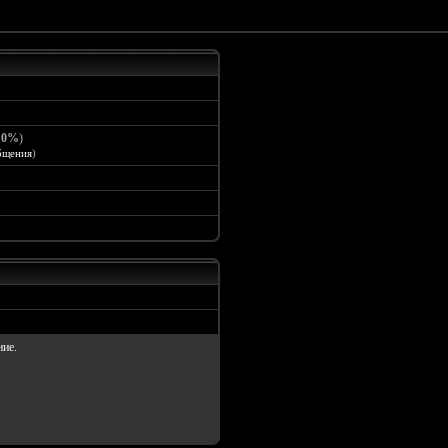
:
0%
)
бщения
)
ние.