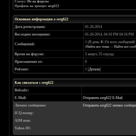
Статус:
Не на форуме
Профиль на трекере:
serg622
Основная информация о serg622
Дата регистрации:
01-26-2014
Воследнее посещение:
01-26-2014, 04:16 PM 04:16 PM
1 (В день:
0
| От всех сообщений
Сообщений:
(
Найти все темы
—
Найти все соо
Время на форуме:
5 минут, 55 секунд
Приглашение от:
0
Рейтинг:
0
[
Детали
]
Как связаться с serg622
Вебсайт:
E-Mail:
Отправить serg622 E-Mail.
Личное сообщение:
Отправить serg622 личное сообще
ICQ номер:
AIM имя:
Yahoo ID: