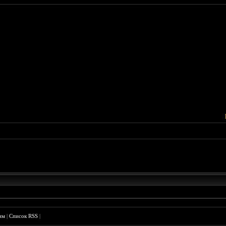
им
|
Список RSS
|