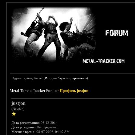
Здравствуйте, Гость! (
Вход
—
Зарегистрироваться
)
Metal Torrent Tracker Forum
›
Профиль justjon
justjon
(Newbie)
Дата регистрации:
06-12-2014
Дата рождения:
Не определено
Местное время:
08-07-2026, 04:49 AM