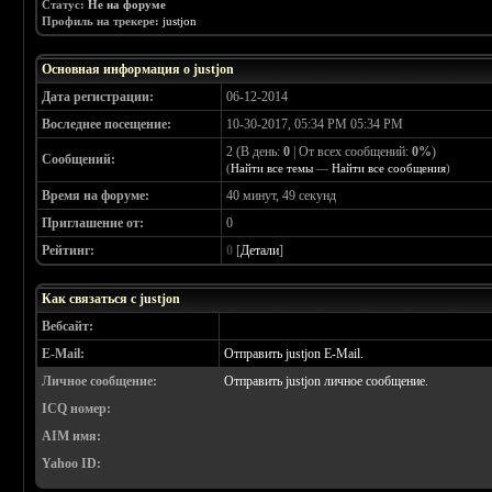
Статус:
Не на форуме
Профиль на трекере:
justjon
Основная информация о justjon
Дата регистрации:
06-12-2014
Воследнее посещение:
10-30-2017, 05:34 PM 05:34 PM
2 (В день:
0
| От всех сообщений:
0%
)
Сообщений:
(
Найти все темы
—
Найти все сообщения
)
Время на форуме:
40 минут, 49 секунд
Приглашение от:
0
Рейтинг:
0
[
Детали
]
Как связаться с justjon
Вебсайт:
E-Mail:
Отправить justjon E-Mail.
Личное сообщение:
Отправить justjon личное сообщение.
ICQ номер:
AIM имя:
Yahoo ID: