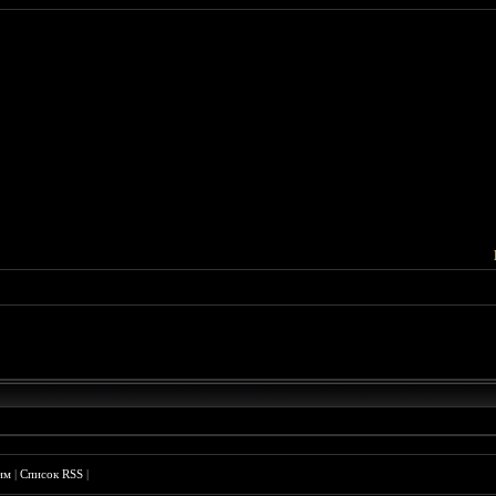
им
|
Список RSS
|