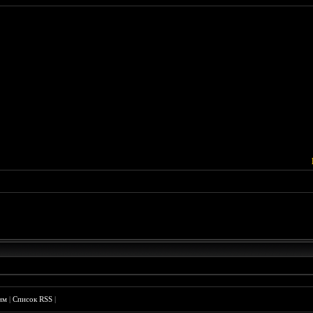
им
|
Список RSS
|