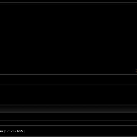
им
|
Список RSS
|