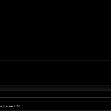
им
|
Список RSS
|