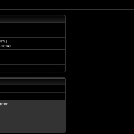
:
0%
)
бщения
)
щение.