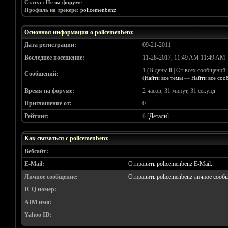
Статус:
Не на форуме
Профиль на трекере:
policemenbenz
Основная информация о policemenbenz
Дата регистрации:
09-21-2011
Воследнее посещение:
11-28-2017, 11:49 AM 11:49 AM
1 (В день:
0
| От всех сообщений
Сообщений:
(
Найти все темы
—
Найти все соо
Время на форуме:
2 часов, 31 минут, 31 секунд
Приглашение от:
0
Рейтинг:
0
[
Детали
]
Как связаться с policemenbenz
Вебсайт:
E-Mail:
Отправить policemenbenz E-Mail.
Личное сообщение:
Отправить policemenbenz личное сооб
ICQ номер:
AIM имя:
Yahoo ID: